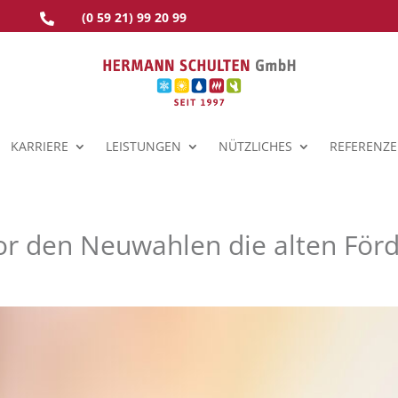
(0 59 21) 99 20 99

KARRIERE
LEISTUNGEN
NÜTZLICHES
REFERENZ
 Vor den Neuwahlen die alten För