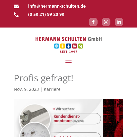
info@hermann-schulten.de

(0 59 21) 99 20 99

Profis gefragt!
Nov. 9, 2023
|
Karriere